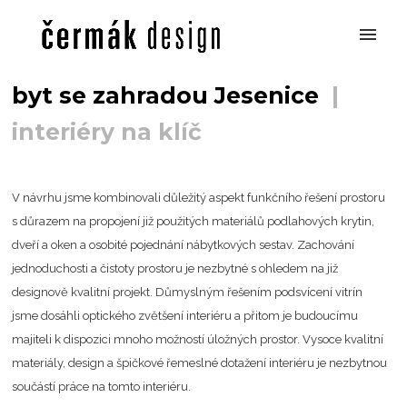
byt se zahradou Jesenice
|
interiéry na klíč
V návrhu jsme kombinovali důležitý aspekt funkčního řešení prostoru
s důrazem na propojení již použitých materiálů podlahových krytin,
dveří a oken a osobité pojednání nábytkových sestav. Zachování
jednoduchosti a čistoty prostoru je nezbytné s ohledem na již
designově kvalitní projekt. Důmyslným řešením podsvícení vitrín
jsme dosáhli optického zvětšení interiéru a přitom je budoucímu
majiteli k dispozici mnoho možností úložných prostor. Vysoce kvalitní
materiály, design a špičkové řemeslné dotažení interiéru je nezbytnou
součástí práce na tomto interiéru.