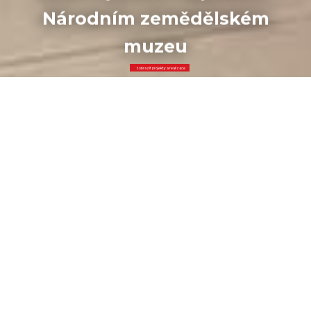
Národním zemědělském
muzeu
zobrazit projekty a realizace
výstavnictví
|
zahraniční
veletržní expozice
Výstavní nebo prezentační stánek navrhneme na míru Vašim
potřebám. Je na Vás, jestli bude mít 10 nebo 1.000 m2, bude
atypický nebo standardní, luxusní či levný. Vždy Vám doporučíme
nejvhodnější řešení.