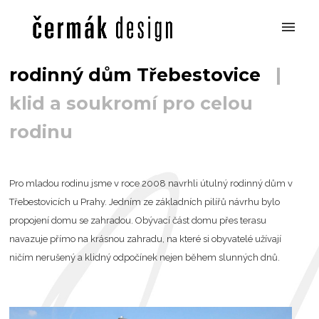
rodinný dům Třebestovice
|
klid a soukromí pro celou
rodinu
Pro mladou rodinu jsme v roce 2008 navrhli útulný rodinný dům v
Třebestovicích u Prahy. Jedním ze základních pilířů návrhu bylo
propojení domu se zahradou. Obývací část domu přes terasu
navazuje přímo na krásnou zahradu, na které si obyvatelé užívají
ničím nerušený a klidný odpočínek nejen během slunných dnů.